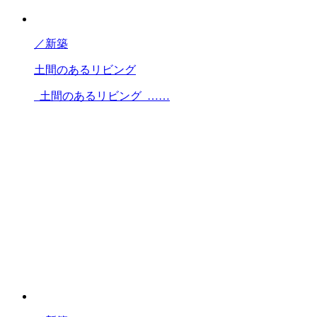
／
新築
土間のあるリビング
土間のあるリビング ……