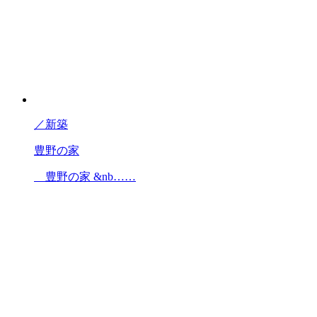
／
新築
豊野の家
豊野の家 &nb……