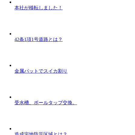
本社が移転しました！
42条1項1号道路とは？
金属バットでスイカ割り
受水槽、ボールタップ交換。
造成宅地防災区域とは？