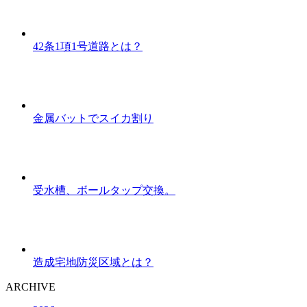
42条1項1号道路とは？
金属バットでスイカ割り
受水槽、ボールタップ交換。
造成宅地防災区域とは？
ARCHIVE