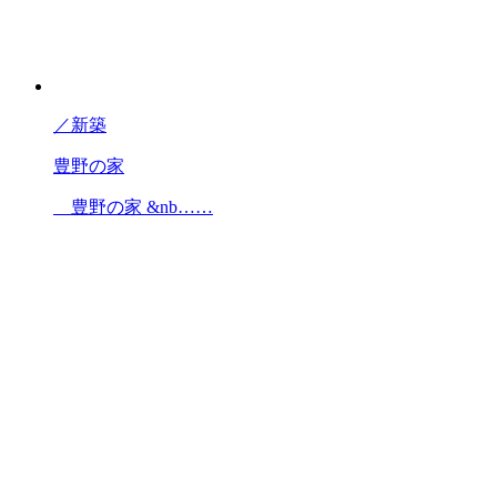
／
新築
豊野の家
豊野の家 &nb……