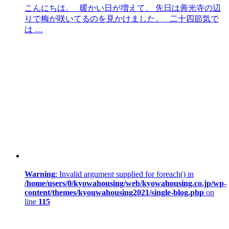
こんにちは。 暖かい日が増えて、 先日は善光寺の辺
りで梅が咲いてるのを見かけました。 二十四節気で
は …
Warning
: Invalid argument supplied for foreach() in
/home/users/0/kyowahousing/web/kyowahousing.co.jp/wp-
content/themes/kyouwahousing2021/single-blog.php
on
line
115