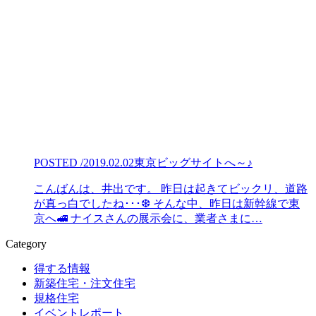
POSTED /2019.02.02
東京ビッグサイトへ～♪
こんばんは、井出です。 昨日は起きてビックリ、道路
が真っ白でしたね･･･❆ そんな中、昨日は新幹線で東
京へ🚅 ナイスさんの展示会に、業者さまに…
Category
得する情報
新築住宅・注文住宅
規格住宅
イベントレポート