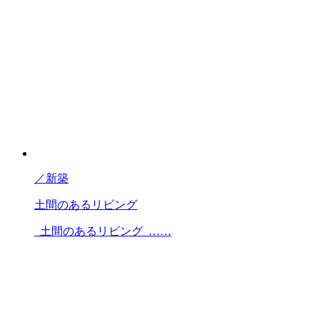
／
新築
土間のあるリビング
土間のあるリビング ……