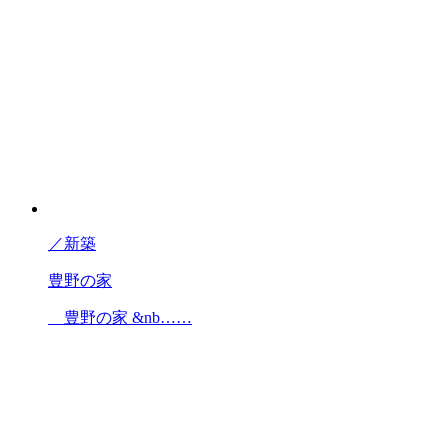
／
新築
豊野の家
豊野の家 &nb……