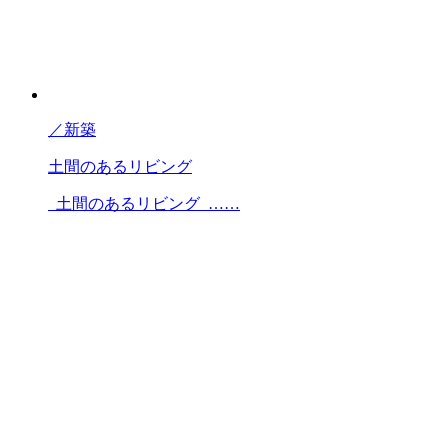
／
新築
土間のあるリビング
土間のあるリビング ……