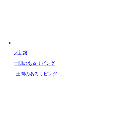
／
新築
土間のあるリビング
土間のあるリビング ……