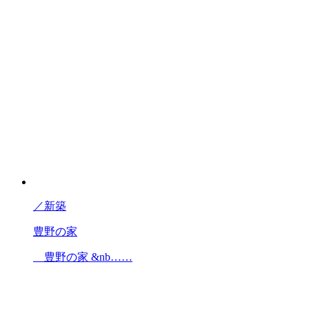
／
新築
豊野の家
豊野の家 &nb……