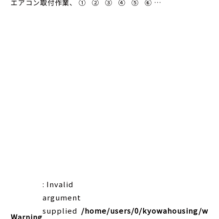
エアコン取付作業、 ① ② ③ ④ ⑤ ⑥ …
: Invalid
argument
supplied
/home/users/0/kyowahousing/web
Warning