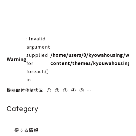
: Invalid
argument
supplied
/home/users/0/kyowahousing/web
Warning
for
content/themes/kyouwahousing202
foreach()
in
機器取付作業状況 ① ② ③ ④ ⑤ …
Category
得する情報