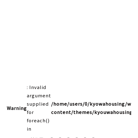
: Invalid
argument
supplied
/home/users/0/kyowahousing/web
Warning
for
content/themes/kyouwahousing202
foreach()
in