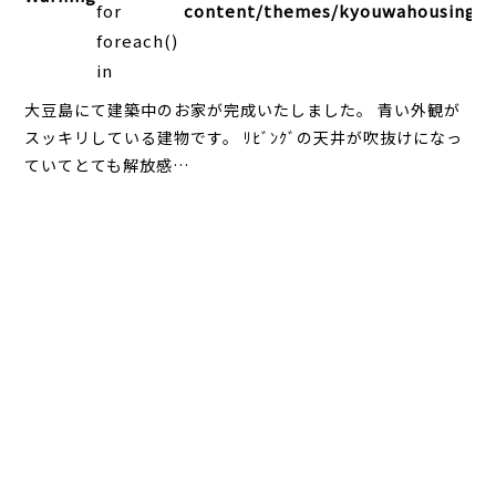
for
content/themes/kyouwahousing202
foreach()
in
大豆島にて建築中のお家が完成いたしました。 青い外観が
スッキリしている建物です。 ﾘﾋﾞﾝｸﾞの天井が吹抜けになっ
ていてとても解放感…