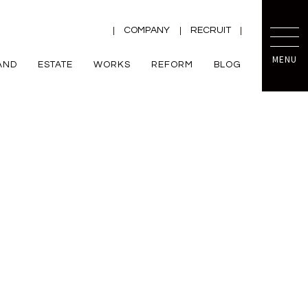
COMPANY
RECRUIT
MENU
AND
ESTATE
WORKS
REFORM
BLOG
TRETTIO
mini prot
ー
ZEH
VALO
規格住宅
平屋