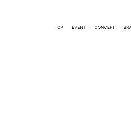
TOP
EVENT
CONCEPT
BR
TRETTIO
TRETTIO
リフォーム
家づくりの流れ
アフターフォロ
GRAD
VALO
リノベーション
規格住宅
規格住宅