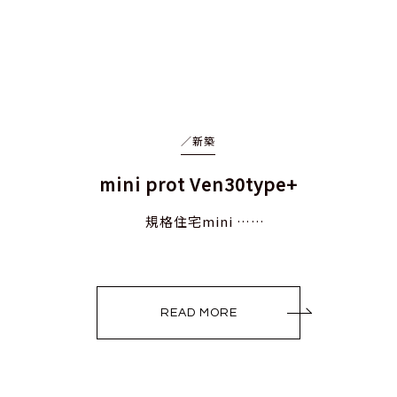
／
新築
mini prot Ven30type+
規格住宅mini ……
READ MORE