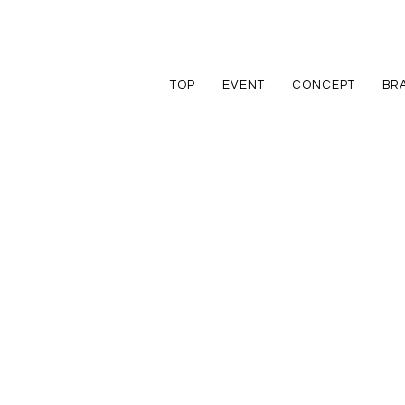
TOP
EVENT
CONCEPT
BR
TRETTIO
TRETTIO
リフォーム
家づくりの流れ
アフターフォロ
GRAD
VALO
リノベーション
規格住宅
規格住宅