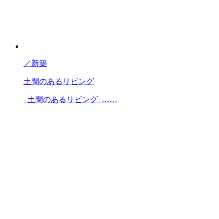
／
新築
土間のあるリビング
土間のあるリビング ……