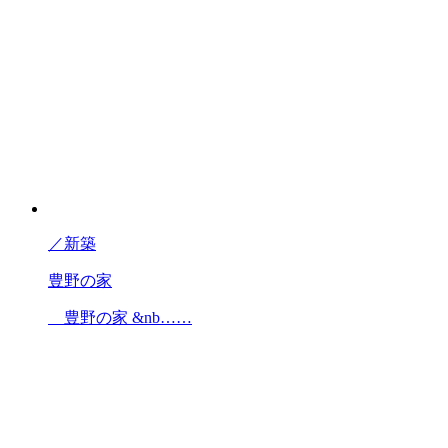
／
新築
豊野の家
豊野の家 &nb……