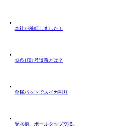
本社が移転しました！
42条1項1号道路とは？
金属バットでスイカ割り
受水槽、ボールタップ交換。