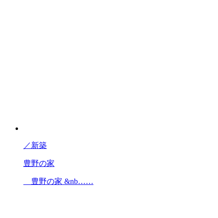
／
新築
豊野の家
豊野の家 &nb……