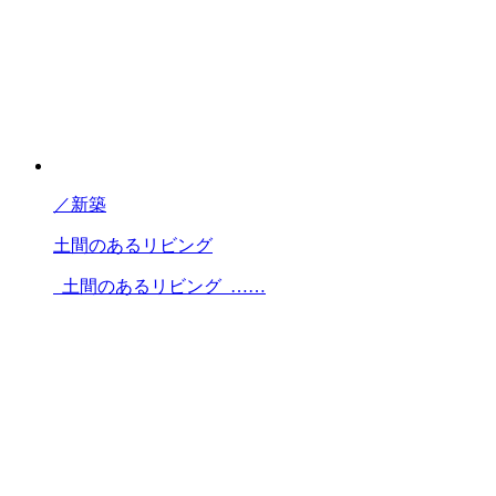
／
新築
土間のあるリビング
土間のあるリビング ……