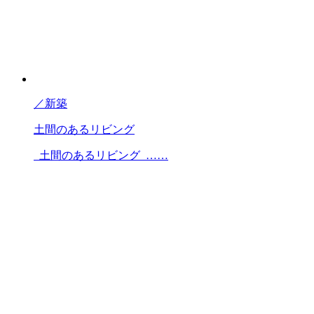
／
新築
土間のあるリビング
土間のあるリビング ……