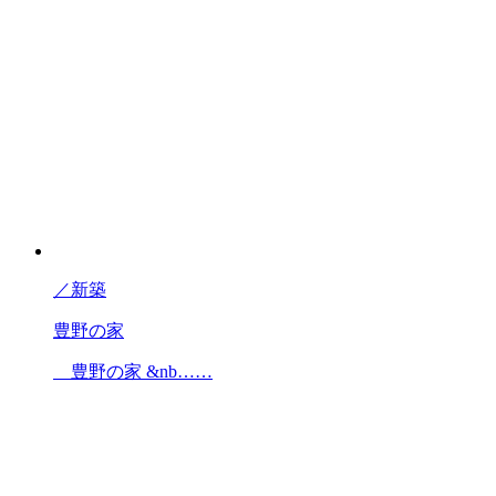
／
新築
豊野の家
豊野の家 &nb……