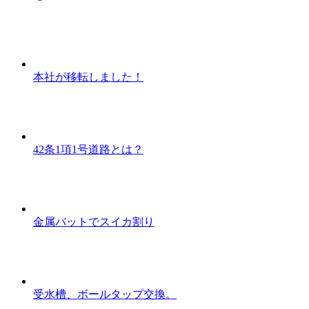
本社が移転しました！
42条1項1号道路とは？
金属バットでスイカ割り
受水槽、ボールタップ交換。