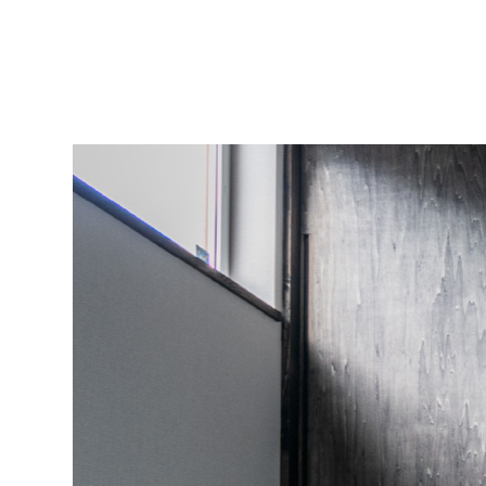
STORIE
TRETTIO
家づくりへの想い
新築
ALKU
共和ハウジン
グの
規格住宅
注文住宅