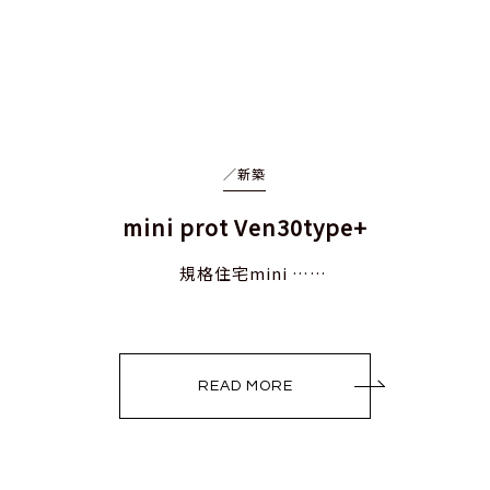
／
新築
mini prot Ven30type+
規格住宅mini ……
READ MORE