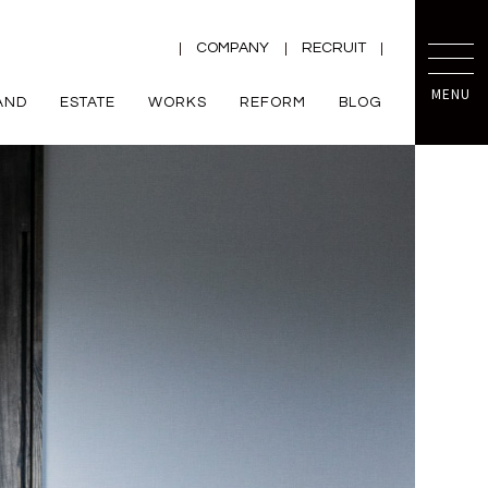
COMPANY
RECRUIT
MENU
AND
ESTATE
WORKS
REFORM
BLOG
TRETTIO
mini prot
ー
ZEH
VALO
規格住宅
平屋