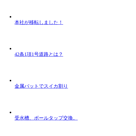
本社が移転しました！
42条1項1号道路とは？
金属バットでスイカ割り
受水槽、ボールタップ交換。