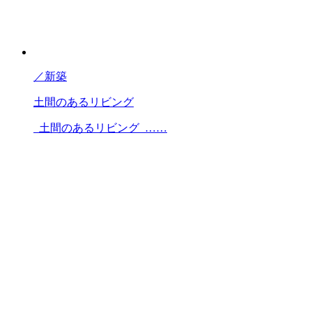
／
新築
土間のあるリビング
土間のあるリビング ……