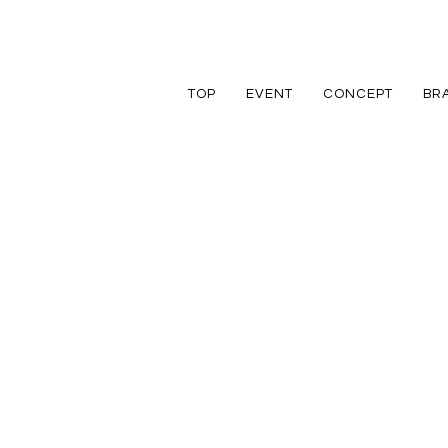
TOP
EVENT
CONCEPT
BR
TRETTIO
TRETTIO
リフォーム
家づくりの流れ
アフターフォロ
GRAD
VALO
リノベーション
規格住宅
規格住宅