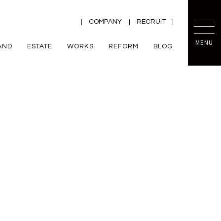
COMPANY
RECRUIT
MENU
AND
ESTATE
WORKS
REFORM
BLOG
TRETTIO
mini prot
ー
ZEH
VALO
規格住宅
平屋