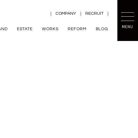
COMPANY
RECRUIT
MENU
AND
ESTATE
WORKS
REFORM
BLOG
TRETTIO
mini prot
ー
ZEH
VALO
規格住宅
平屋