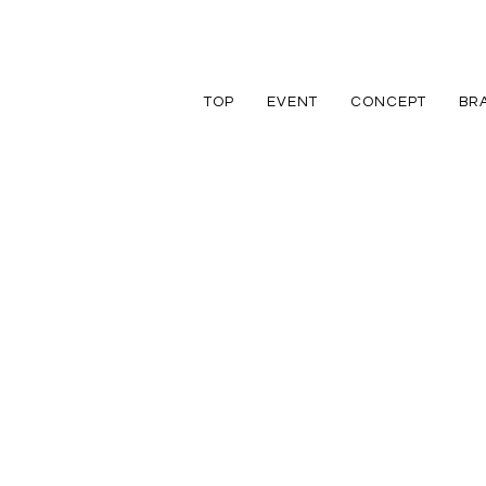
TOP
EVENT
CONCEPT
BR
TRETTIO
TRETTIO
リフォーム
家づくりの流れ
アフターフォロ
GRAD
VALO
リノベーション
規格住宅
規格住宅