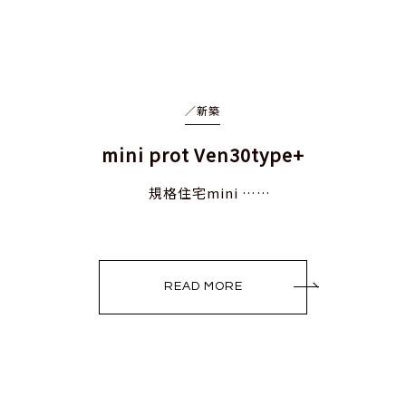
／
新築
mini prot Ven30type+
規格住宅mini ……
READ MORE