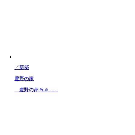
／
新築
豊野の家
豊野の家 &nb……