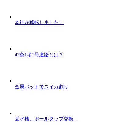
本社が移転しました！
42条1項1号道路とは？
金属バットでスイカ割り
受水槽、ボールタップ交換。