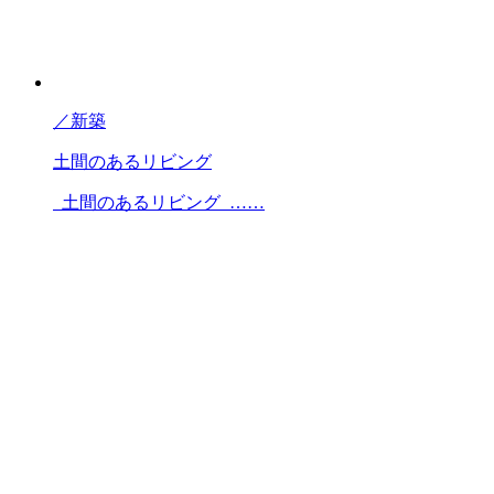
／
新築
土間のあるリビング
土間のあるリビング ……