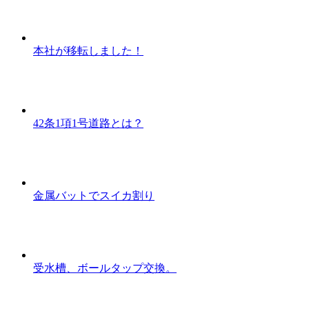
本社が移転しました！
42条1項1号道路とは？
金属バットでスイカ割り
受水槽、ボールタップ交換。