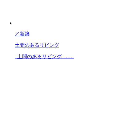
／
新築
土間のあるリビング
土間のあるリビング ……