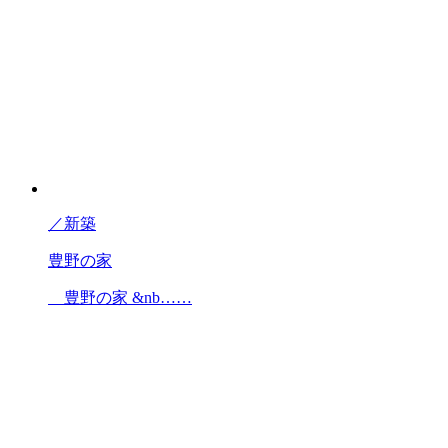
／
新築
豊野の家
豊野の家 &nb……