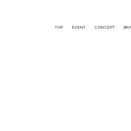
TOP
EVENT
CONCEPT
BR
TRETTIO
TRETTIO
リフォーム
家づくりの流れ
アフターフォロ
GRAD
VALO
リノベーション
規格住宅
規格住宅