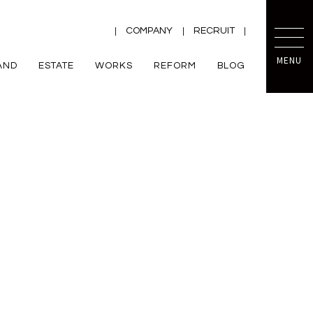
COMPANY
RECRUIT
MENU
AND
ESTATE
WORKS
REFORM
BLOG
TRETTIO
mini prot
ー
ZEH
VALO
規格住宅
平屋