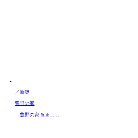
／
新築
豊野の家
豊野の家 &nb……