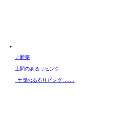
／
新築
土間のあるリビング
土間のあるリビング ……