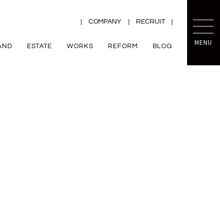
COMPANY
RECRUIT
MENU
AND
ESTATE
WORKS
REFORM
BLOG
TRETTIO
mini prot
ー
ZEH
VALO
規格住宅
平屋