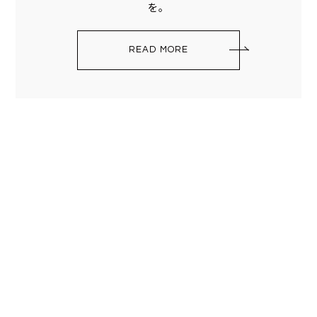
を。
READ MORE