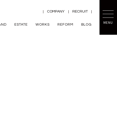
COMPANY
RECRUIT
MENU
AND
ESTATE
WORKS
REFORM
BLOG
TRETTIO
mini prot
ー
ZEH
VALO
規格住宅
平屋