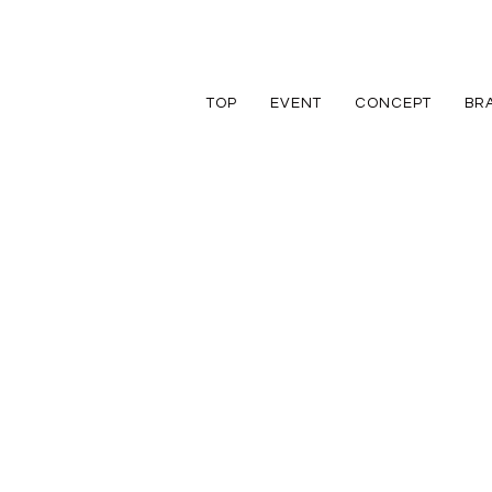
TOP
EVENT
CONCEPT
BR
TRETTIO
TRETTIO
リフォーム
家づくりの流れ
アフターフォロ
GRAD
VALO
リノベーション
規格住宅
規格住宅