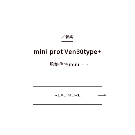
／
新築
mini prot Ven30type+
規格住宅mini ……
READ MORE