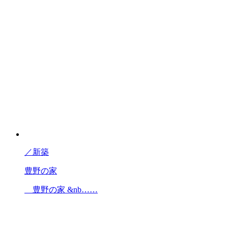
／
新築
豊野の家
豊野の家 &nb……