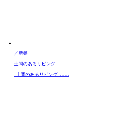
／
新築
土間のあるリビング
土間のあるリビング ……