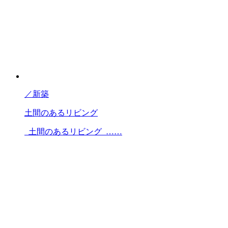
／
新築
土間のあるリビング
土間のあるリビング ……