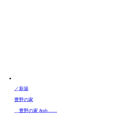
／
新築
豊野の家
豊野の家 &nb……