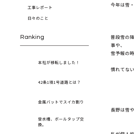
今年は雪
工事レポート
日々のこと
普段雪の
Ranking
事や、
雪予報の時
本社が移転しました！
慣れてな
42条1項1号道路とは？
金属バットでスイカ割り
長野は雪
受水槽、ボールタップ交
換。
私が個人