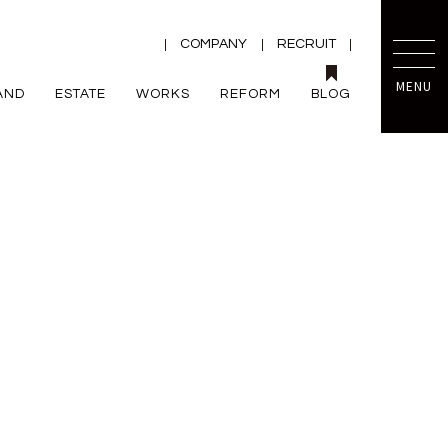
COMPANY
RECRUIT
MENU
AND
ESTATE
WORKS
REFORM
BLOG
TRETTIO
mini prot
ー
ZEH
VALO
規格住宅
平屋