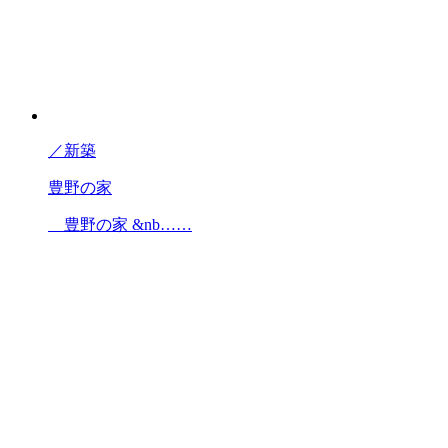
／
新築
豊野の家
豊野の家 &nb……