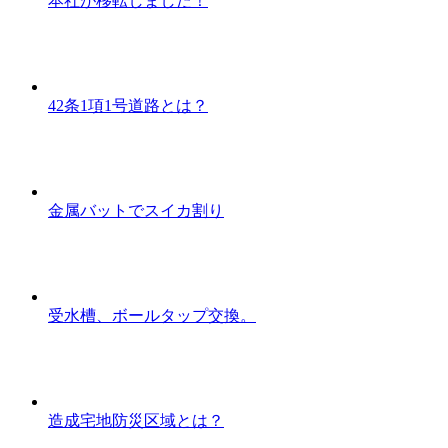
本社が移転しました！
42条1項1号道路とは？
金属バットでスイカ割り
受水槽、ボールタップ交換。
造成宅地防災区域とは？