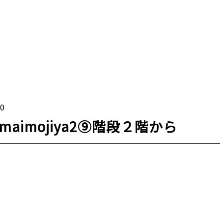
10
kumaimojiya2⑨階段２階から