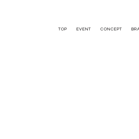
TOP
EVENT
CONCEPT
BR
TRETTIO
TRETTIO
リフォーム
家づくりの流れ
アフターフォロ
GRAD
VALO
リノベーション
規格住宅
規格住宅