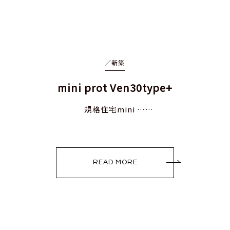
／
新築
mini prot Ven30type+
規格住宅mini ……
READ MORE