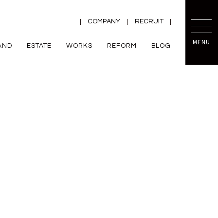
COMPANY
RECRUIT
MENU
AND
ESTATE
WORKS
REFORM
BLOG
TRETTIO
mini prot
ー
ZEH
VALO
規格住宅
平屋