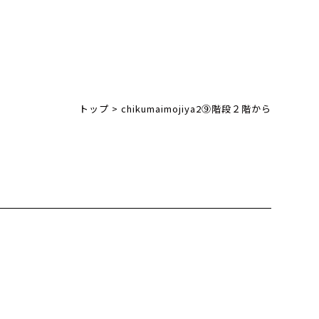
トップ
>
chikumaimojiya2⑨階段２階から