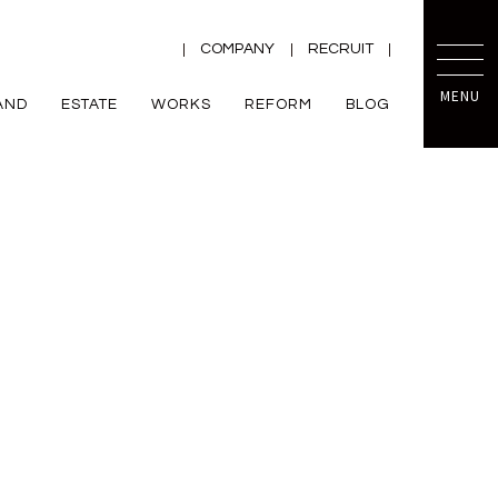
COMPANY
RECRUIT
MENU
AND
ESTATE
WORKS
REFORM
BLOG
TRETTIO
mini prot
ー
ZEH
VALO
規格住宅
平屋