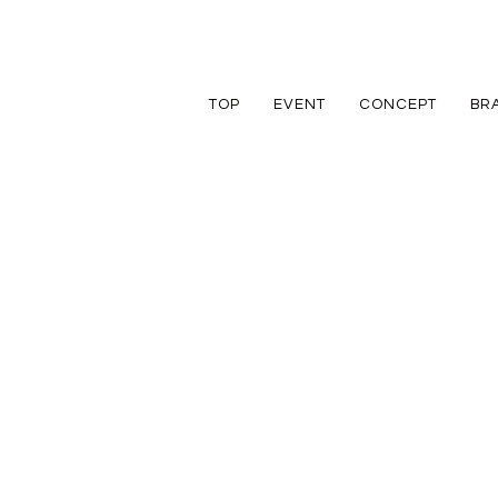
TOP
EVENT
CONCEPT
BR
TRETTIO
TRETTIO
リフォーム
家づくりの流れ
アフターフォロ
GRAD
VALO
リノベーション
規格住宅
規格住宅