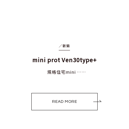
／
新築
mini prot Ven30type+
規格住宅mini ……
READ MORE