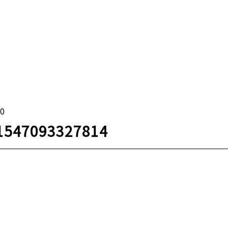
10
_1547093327814