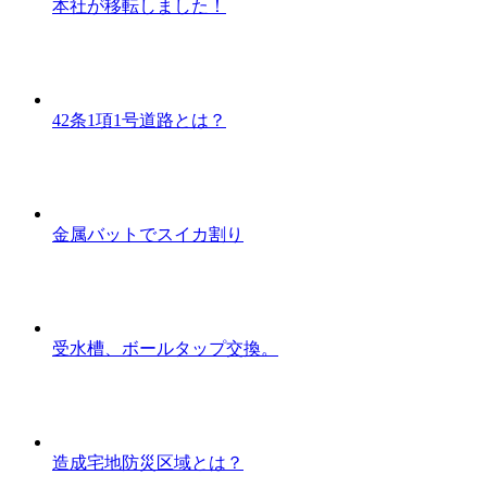
本社が移転しました！
42条1項1号道路とは？
金属バットでスイカ割り
受水槽、ボールタップ交換。
造成宅地防災区域とは？