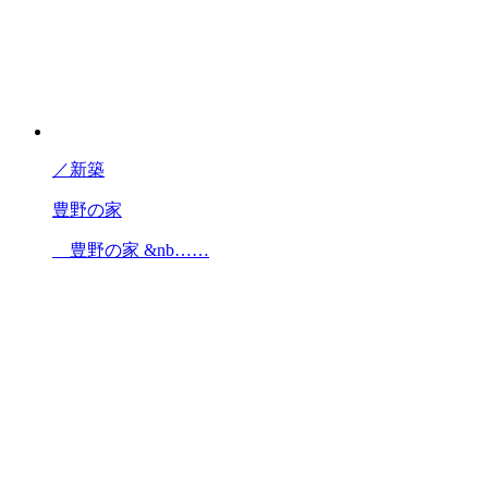
／
新築
豊野の家
豊野の家 &nb……