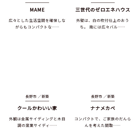
MAME
三世代のゼロエネハウス
広々とした生活空間を確保しな
外壁は、白の吹付仕上のおう
がらもコンパクトな……
ち。 南には広々バル……
長野市 ／
新築
長野市 ／
新築
クールかわいい家
ナナメカベ
外観は金属サイディングと木目
コンパクトで、ご家族のだんら
調の窯業サイディ……
んを考えた間取……