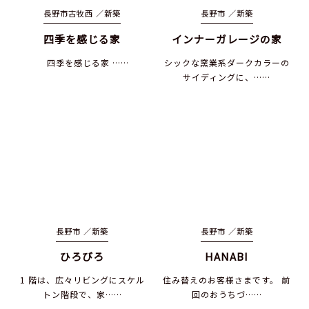
長野市古牧西 ／
新築
長野市 ／
新築
四季を感じる家
インナーガレージの家
四季を感じる家 ……
シックな窯業系ダークカラーの
サイディングに、……
長野市 ／
新築
長野市 ／
新築
ひろびろ
HANABI
1 階は、広々リビングにスケル
住み替えのお客様さまです。 前
トン階段で、家……
回のおうちづ……