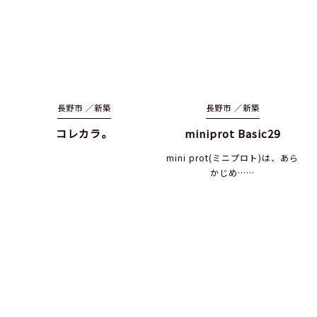
長野市 ／
新築
長野市 ／
新築
コレカラ。
miniprot Basic29
mini prot(ミニプロト)は、あら
かじめ……