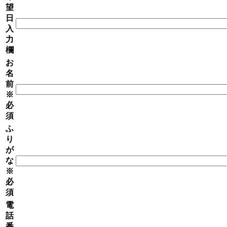
望
日
入
力
欄
お
名
前
※
必
須
ふ
り
が
な
※
必
須
電
話
番