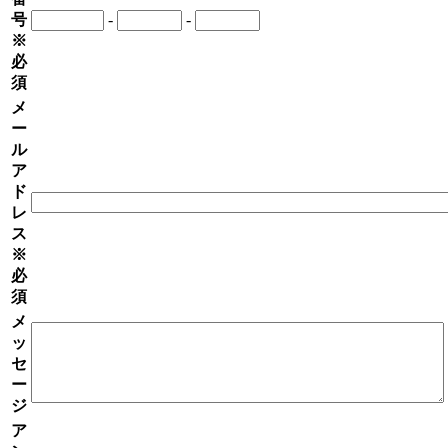
号
-
-
※
必
須
メ
ー
ル
ア
ド
レ
ス
※
必
須
メ
ッ
セ
ー
ジ
ア