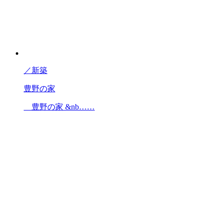
／
新築
豊野の家
豊野の家 &nb……