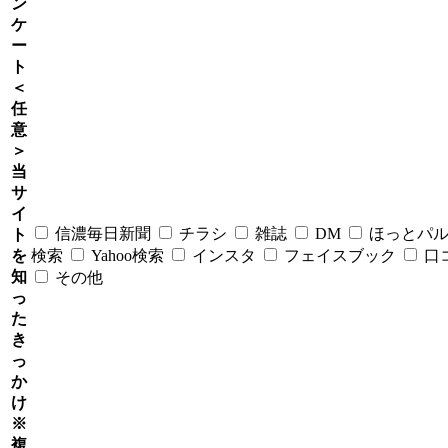
ン
ケ
ー
ト
＜
任
意
＞
当
サ
イ
信濃毎日新聞
チラシ
雑誌
DM
ほっとパ
ト
を
検索
Yahoo検索
インスタ
フェイスブック
口
知
その他
っ
た
き
っ
か
け
※
複