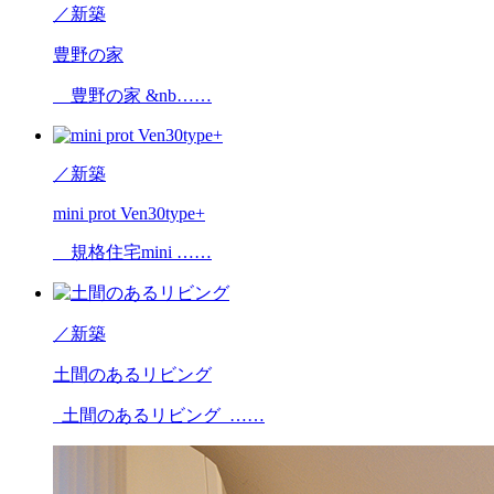
／
新築
豊野の家
豊野の家 &nb……
／
新築
mini prot Ven30type+
規格住宅mini ……
／
新築
土間のあるリビング
土間のあるリビング ……