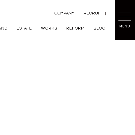
COMPANY
RECRUIT
MENU
AND
ESTATE
WORKS
REFORM
BLOG
TRETTIO
mini prot
ー
ZEH
VALO
規格住宅
平屋