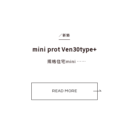
／
新築
mini prot Ven30type+
規格住宅mini ……
READ MORE