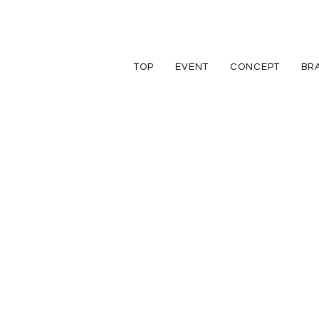
TOP
EVENT
CONCEPT
BR
TRETTIO
TRETTIO
リフォーム
家づくりの流れ
アフターフォロ
GRAD
VALO
リノベーション
規格住宅
規格住宅