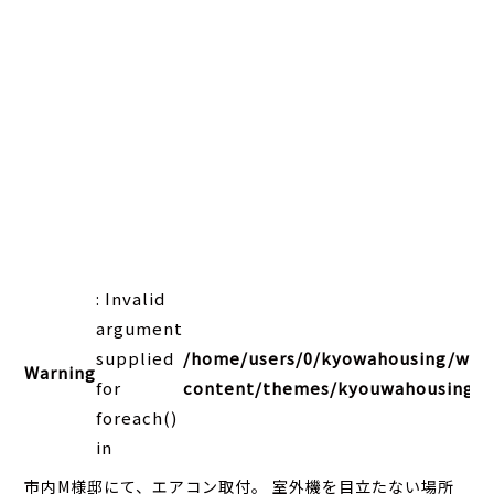
: Invalid
argument
supplied
/home/users/0/kyowahousing/web
Warning
for
content/themes/kyouwahousing202
foreach()
in
市内M様邸にて、エアコン取付。 室外機を目立たない場所