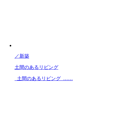
／
新築
土間のあるリビング
土間のあるリビング ……