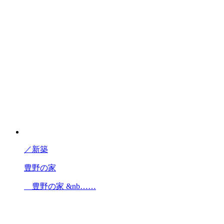
／
新築
豊野の家
豊野の家 &nb……