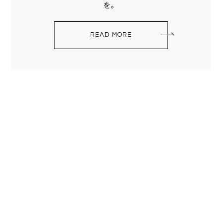
を。
READ MORE