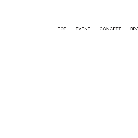
TOP
EVENT
CONCEPT
BR
TRETTIO
TRETTIO
リフォーム
家づくりの流れ
アフターフォロ
GRAD
VALO
リノベーション
規格住宅
規格住宅