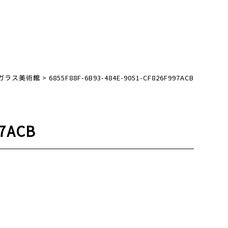
ガラス美術館
>
6855F88F-6B93-484E-9051-CF826F997ACB
97ACB