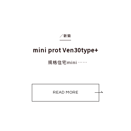
／
新築
mini prot Ven30type+
規格住宅mini ……
READ MORE