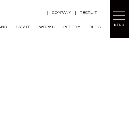
COMPANY
RECRUIT
MENU
AND
ESTATE
WORKS
REFORM
BLOG
TRETTIO
mini prot
ー
ZEH
VALO
規格住宅
平屋