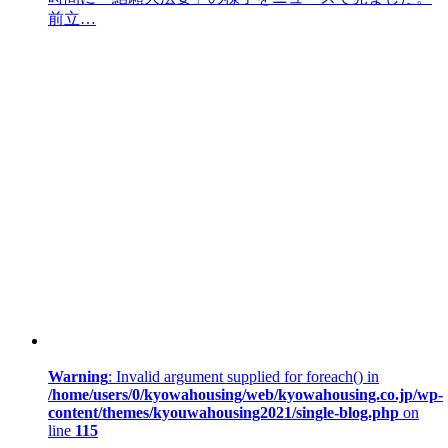
前立…
Warning
: Invalid argument supplied for foreach() in
/home/users/0/kyowahousing/web/kyowahousing.co.jp/wp-
content/themes/kyouwahousing2021/single-blog.php
on
line
115