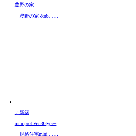
豊野の家
豊野の家 &nb……
／
新築
mini prot Ven30type+
規格住宅mini ……