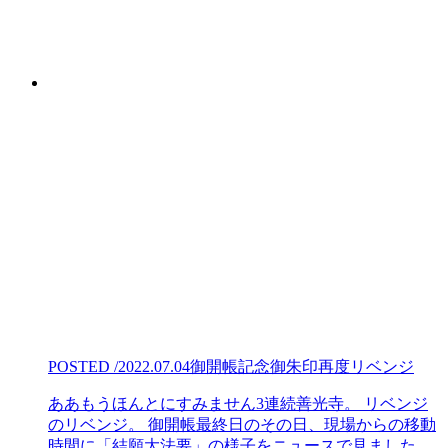
POSTED /2022.07.04
御開帳記念御朱印再度リベンジ
ああもうほんとにすみません3連続善光寺。 リベンジ
のリベンジ。 御開帳最終日のその日、現場からの移動
時間に「結願大法要」の様子をニュースで見ました。