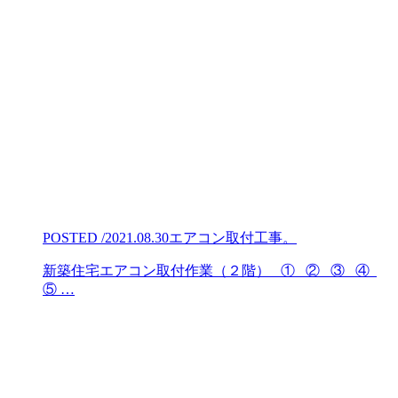
POSTED /2021.08.30
エアコン取付工事。
新築住宅エアコン取付作業（２階） ① ② ③ ④
⑤ …