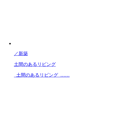
／
新築
土間のあるリビング
土間のあるリビング ……