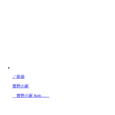
／
新築
豊野の家
豊野の家 &nb……