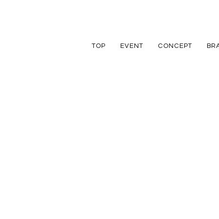
TOP
EVENT
CONCEPT
BR
TRETTIO
TRETTIO
リフォーム
家づくりの流れ
アフターフォロ
GRAD
VALO
リノベーション
規格住宅
規格住宅