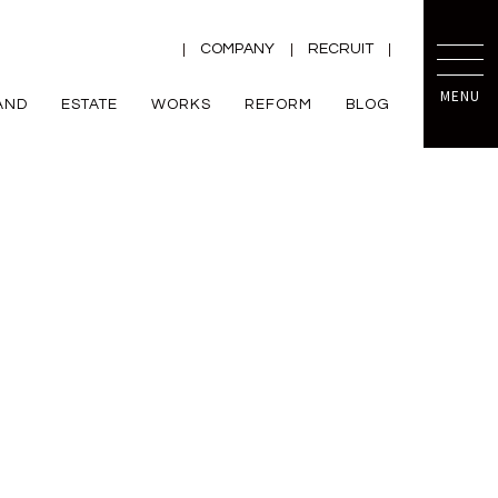
COMPANY
RECRUIT
MENU
AND
ESTATE
WORKS
REFORM
BLOG
TRETTIO
mini prot
ー
ZEH
VALO
規格住宅
平屋