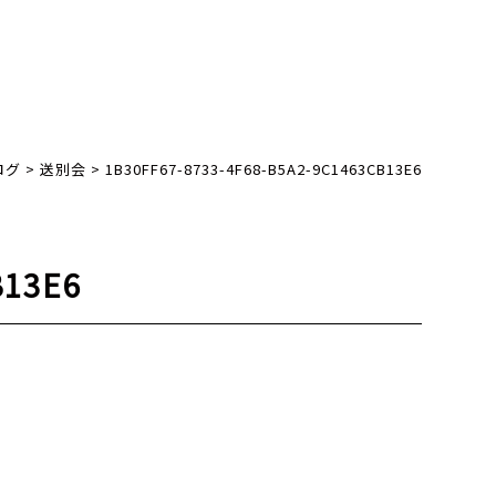
ログ
>
送別会
>
1B30FF67-8733-4F68-B5A2-9C1463CB13E6
B13E6