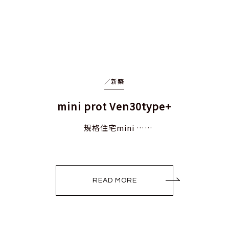
／
新築
mini prot Ven30type+
規格住宅mini ……
READ MORE