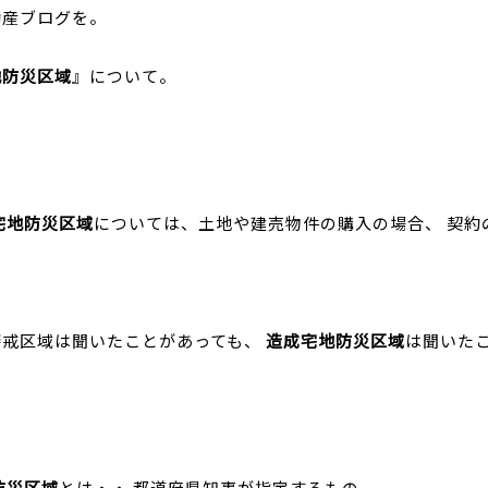
動産ブログを。
地防災区域
』について。
宅地防災区域
については、土地や建売物件の購入の場合、 契約
警戒区域は聞いたことがあっても、
造成宅地防災区域
は聞いた
防災区域
とは・・ 都道府県知事が指定するもの