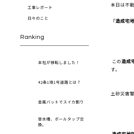
本日は不
工事レポート
日々のこと
『
造成宅
Ranking
この
造成
本社が移転しました！
す。
42条1項1号道路とは？
土砂災害
金属バットでスイカ割り
受水槽、ボールタップ交
換。
造成宅地