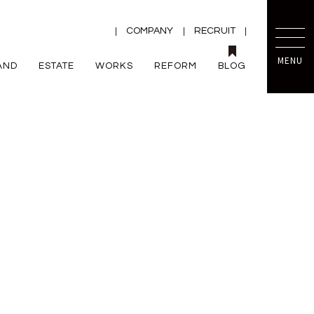
COMPANY
RECRUIT
MENU
AND
ESTATE
WORKS
REFORM
BLOG
TRETTIO
mini prot
ー
ZEH
VALO
規格住宅
平屋