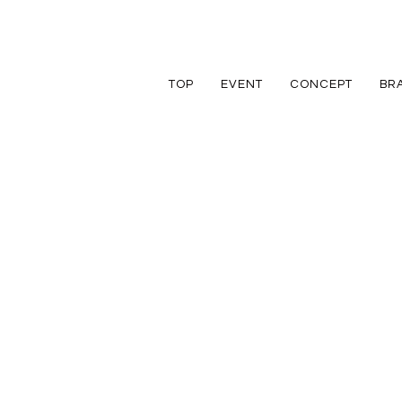
TOP
EVENT
CONCEPT
BR
TRETTIO
TRETTIO
リフォーム
家づくりの流れ
アフターフォロ
GRAD
VALO
リノベーション
規格住宅
規格住宅