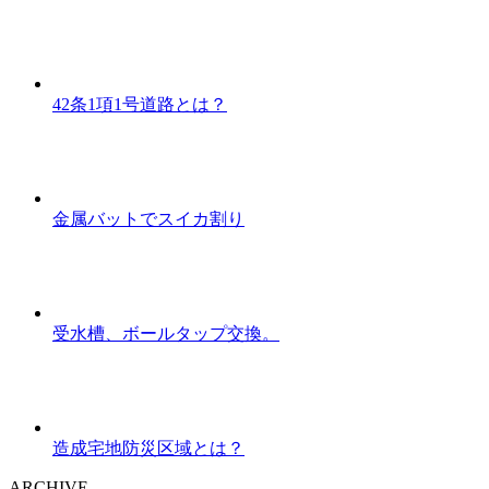
42条1項1号道路とは？
金属バットでスイカ割り
受水槽、ボールタップ交換。
造成宅地防災区域とは？
ARCHIVE