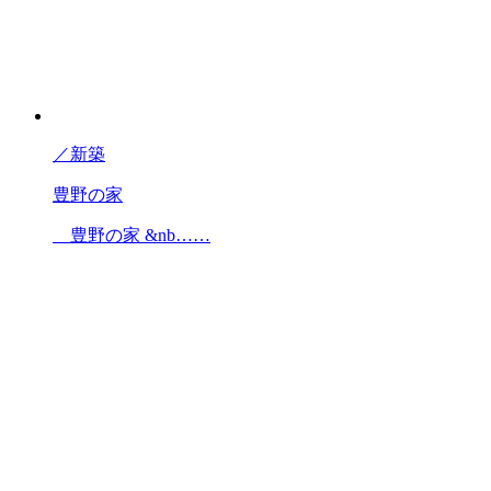
／
新築
豊野の家
豊野の家 &nb……