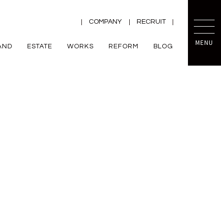
COMPANY
RECRUIT
MENU
AND
ESTATE
WORKS
REFORM
BLOG
TRETTIO
mini prot
ー
ZEH
VALO
規格住宅
平屋