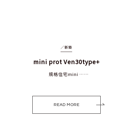
／
新築
mini prot Ven30type+
規格住宅mini ……
READ MORE