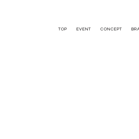
TOP
EVENT
CONCEPT
BR
TRETTIO
TRETTIO
リフォーム
家づくりの流れ
アフターフォロ
GRAD
VALO
リノベーション
規格住宅
規格住宅