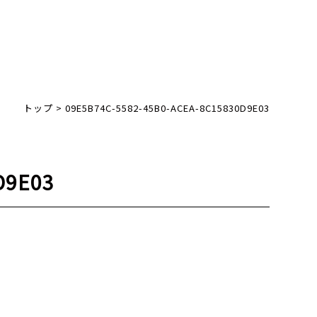
トップ
>
09E5B74C-5582-45B0-ACEA-8C15830D9E03
D9E03