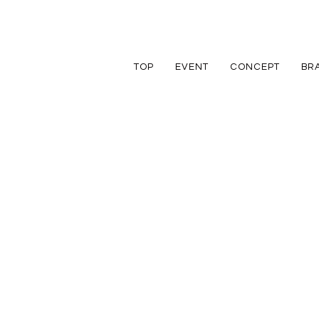
TOP
EVENT
CONCEPT
BR
TRETTIO
TRETTIO
リフォーム
家づくりの流れ
アフターフォロ
GRAD
VALO
リノベーション
規格住宅
規格住宅