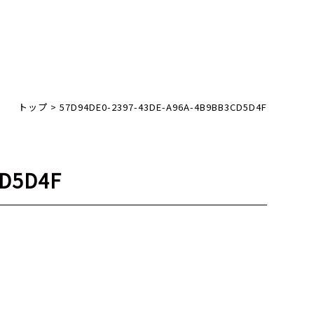
トップ
>
57D94DE0-2397-43DE-A96A-4B9BB3CD5D4F
CD5D4F