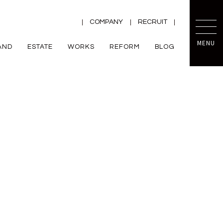
COMPANY
RECRUIT
MENU
AND
ESTATE
WORKS
REFORM
BLOG
TRETTIO
mini prot
ー
ZEH
VALO
規格住宅
平屋