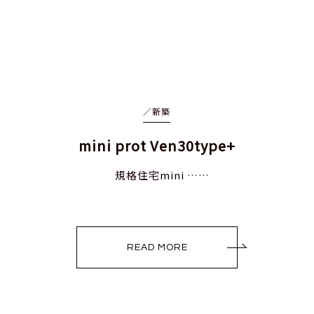
／
新築
mini prot Ven30type+
規格住宅mini ……
READ MORE