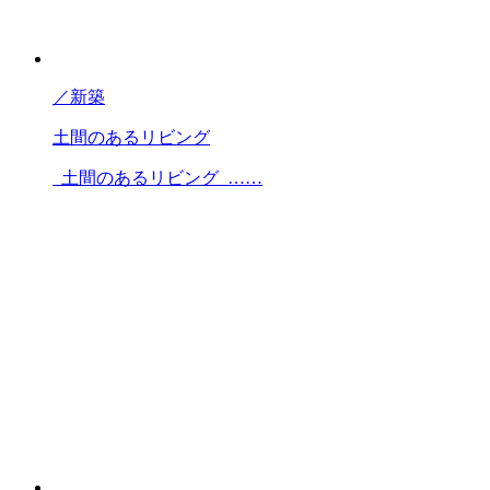
／
新築
土間のあるリビング
土間のあるリビング ……