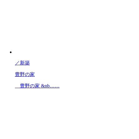
／
新築
豊野の家
豊野の家 &nb……