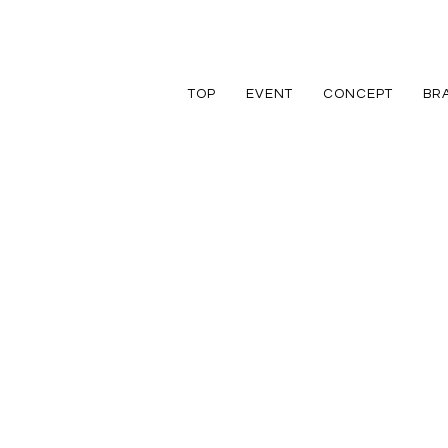
TOP
EVENT
CONCEPT
BR
TRETTIO
TRETTIO
リフォーム
家づくりの流れ
アフターフォロ
GRAD
VALO
リノベーション
規格住宅
規格住宅