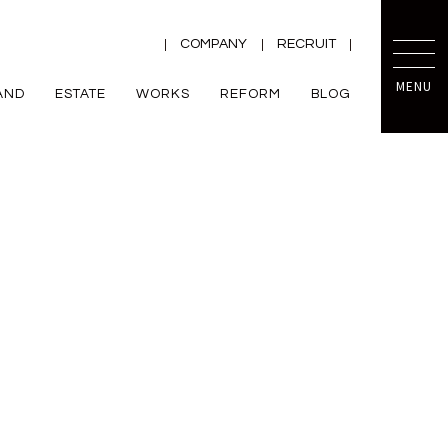
COMPANY
RECRUIT
MENU
AND
ESTATE
WORKS
REFORM
BLOG
TRETTIO
mini prot
ー
ZEH
VALO
規格住宅
平屋