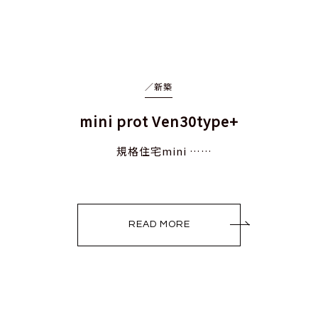
／
新築
mini prot Ven30type+
規格住宅mini ……
READ MORE