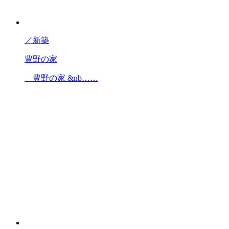
／
新築
豊野の家
豊野の家 &nb……