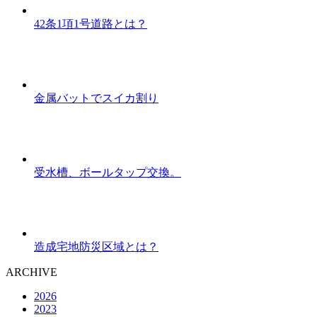
42条1項1号道路とは？
金属バットでスイカ割り
受水槽、ボールタップ交換。
造成宅地防災区域とは？
ARCHIVE
2026
2023