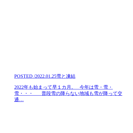
POSTED /2022.01.25
雪と凍結
2022年も始まって早１カ月。 今年は雪・雪・
雪・・・ 普段雪の降らない地域も雪が降って交
通…