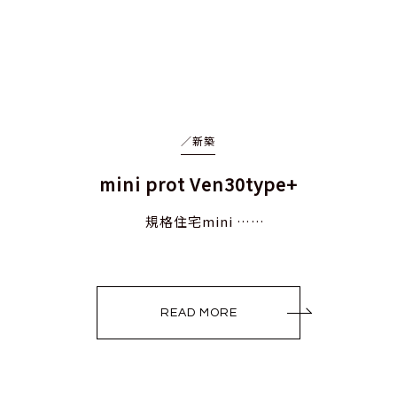
／
新築
mini prot Ven30type+
規格住宅mini ……
READ MORE