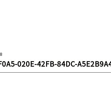
18
F0A5-020E-42FB-84DC-A5E2B9A