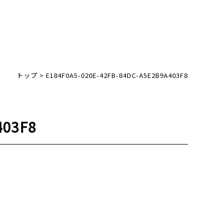
トップ
>
E184F0A5-020E-42FB-84DC-A5E2B9A403F8
403F8