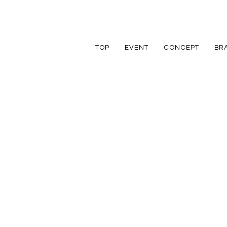
TOP
EVENT
CONCEPT
BR
TRETTIO
TRETTIO
リフォーム
家づくりの流れ
アフターフォロ
GRAD
VALO
リノベーション
規格住宅
規格住宅