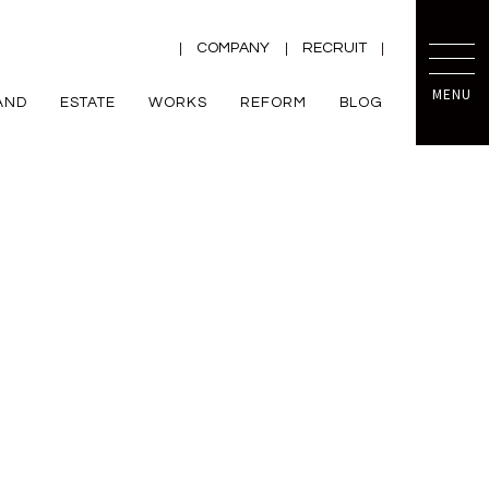
COMPANY
RECRUIT
MENU
AND
ESTATE
WORKS
REFORM
BLOG
TRETTIO
mini prot
ー
ZEH
VALO
規格住宅
平屋