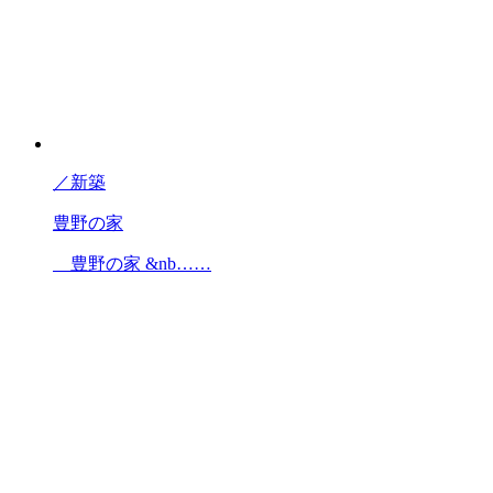
／
新築
豊野の家
豊野の家 &nb……