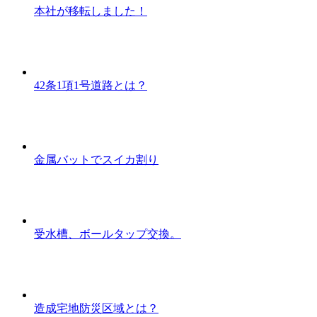
本社が移転しました！
42条1項1号道路とは？
金属バットでスイカ割り
受水槽、ボールタップ交換。
造成宅地防災区域とは？